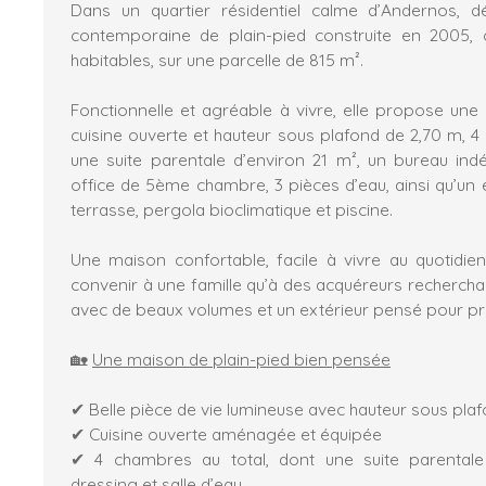
Dans un quartier résidentiel calme d’Andernos, 
contemporaine de plain-pied construite en 2005, 
habitables, sur une parcelle de 815 m².
Fonctionnelle et agréable à vivre, elle propose une 
cuisine ouverte et hauteur sous plafond de 2,70 m, 4
une suite parentale d’environ 21 m², un bureau in
office de 5ème chambre, 3 pièces d’eau, ainsi qu’un 
terrasse, pergola bioclimatique et piscine.
Une maison confortable, facile à vivre au quotidien
convenir à une famille qu’à des acquéreurs recherchan
avec de beaux volumes et un extérieur pensé pour pro
🏡
Une maison de plain-pied bien pensée
✔ Belle pièce de vie lumineuse avec hauteur sous pla
✔ Cuisine ouverte aménagée et équipée
✔ 4 chambres au total, dont une suite parentale
dressing et salle d’eau