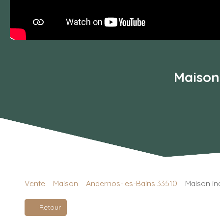
Maison 
Vente
Maison
Andernos-les-Bains 33510
Maison in
Retour