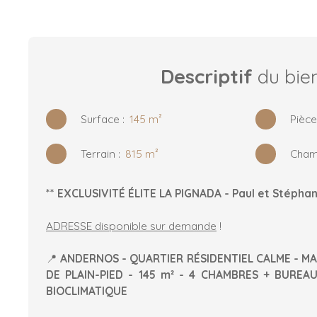
Descriptif
du bie
Surface
:
145
m²
Pièc
Terrain
:
815
m²
Cham
** EXCLUSIVITÉ ÉLITE LA PIGNADA - Paul et Stéphan
ADRESSE disponible sur demande
!
📍
ANDERNOS - QUARTIER RÉSIDENTIEL CALME - 
DE PLAIN-PIED - 145 m² - 4 CHAMBRES + BUREAU
BIOCLIMATIQUE