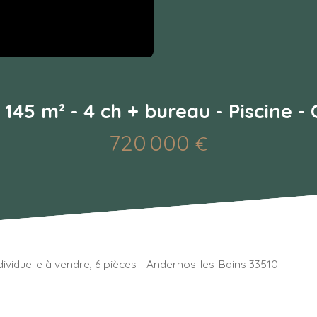
145 m² - 4 ch + bureau - Piscine -
720 000
€
dividuelle à vendre, 6 pièces - Andernos-les-Bains 33510