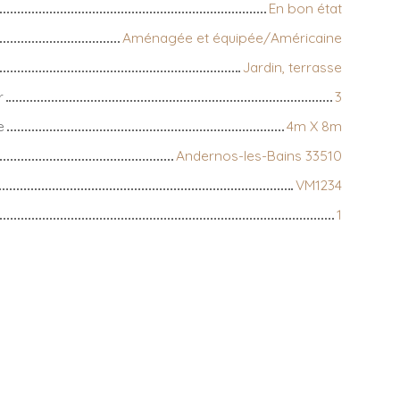
En bon état
Aménagée et équipée/Américaine
Jardin, terrasse
r
3
e
4m X 8m
Andernos-les-Bains 33510
VM1234
1