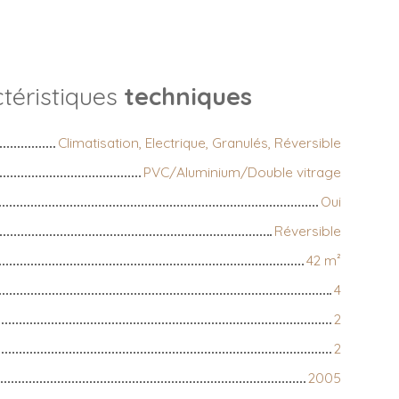
téristiques
techniques
Climatisation, Electrique, Granulés, Réversible
PVC/Aluminium/Double vitrage
Oui
Réversible
42
m²
4
2
2
2005