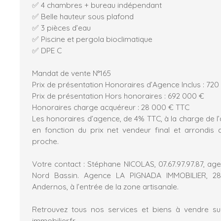
✅ 4 chambres + bureau indépendant
✅ Belle hauteur sous plafond
✅ 3 pièces d’eau
✅ Piscine et pergola bioclimatique
✅ DPE C
Mandat de vente N°165
Prix de présentation Honoraires d’Agence Inclus : 72
Prix de présentation Hors honoraires : 692 000 €
Honoraires charge acquéreur : 28 000 € TTC
Les honoraires d’agence, de 4% TTC, à la charge de l’
en fonction du prix net vendeur final et arrondis au
proche.
Votre contact : Stéphane NICOLAS, 07.67.97.97.87, age
Nord Bassin. Agence LA PIGNADA IMMOBILIER, 2
Andernos, à l’entrée de la zone artisanale.
Retrouvez tous nos services et biens à vendre sur
immobilier.fr