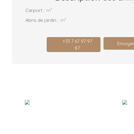
Carport
:
m²
Abris de jardin
:
m²
+33 7 67 97 97
Envoyer
87