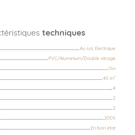
téristiques
techniques
Au sol, Electrique
PVC/Aluminium/Double vitrage
Oui
40
m²
4
2
2
2005
En bon état