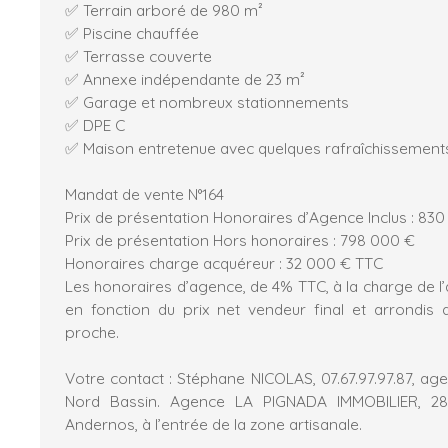
✅ Terrain arboré de 980 m²
✅ Piscine chauffée
✅ Terrasse couverte
✅ Annexe indépendante de 23 m²
✅ Garage et nombreux stationnements
✅ DPE C
✅ Maison entretenue avec quelques rafraîchissements
Mandat de vente N°164
Prix de présentation Honoraires d’Agence Inclus : 83
Prix de présentation Hors honoraires : 798 000 €
Honoraires charge acquéreur : 32 000 € TTC
Les honoraires d’agence, de 4% TTC, à la charge de l’
en fonction du prix net vendeur final et arrondis au
proche.
Votre contact : Stéphane NICOLAS, 07.67.97.97.87, age
Nord Bassin. Agence LA PIGNADA IMMOBILIER, 2
Andernos, à l’entrée de la zone artisanale.