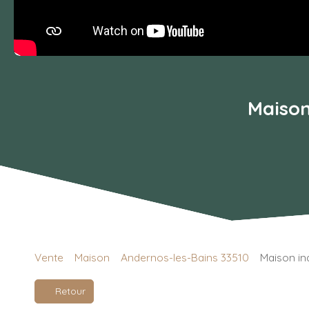
Maison
Vente
Maison
Andernos-les-Bains 33510
Maison in
Retour