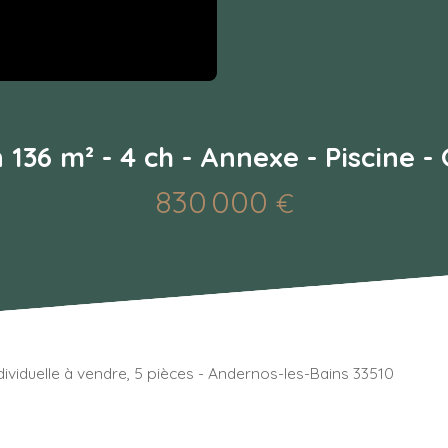
 136 m² - 4 ch - Annexe - Piscine -
830 000
€
dividuelle à vendre, 5 pièces - Andernos-les-Bains 33510