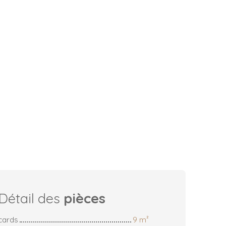
Détail des
pièces
cards
9 m²