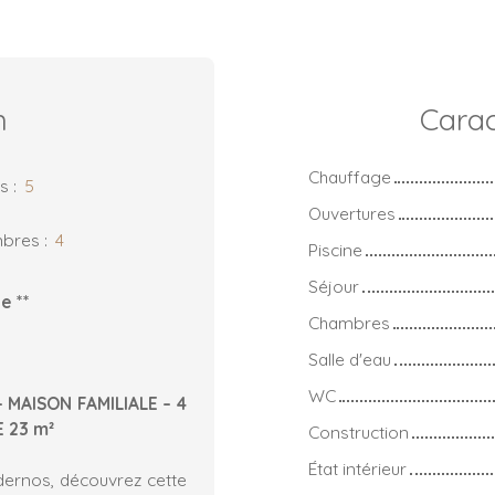
n
Carac
Chauffage
es
:
5
Ouvertures
bres
:
4
Piscine
Séjour
e **
Chambres
Salle d'eau
WC
MAISON FAMILIALE – 4
 23 m²
Construction
État intérieur
dernos, découvrez cette