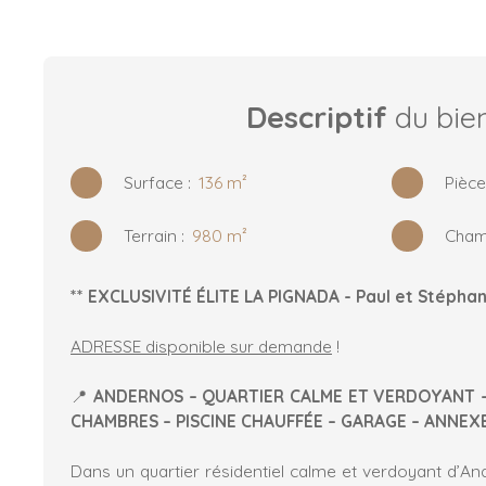
Descriptif
du bie
Surface
:
136
m²
Pièc
Terrain
:
980
m²
Cham
** EXCLUSIVITÉ ÉLITE LA PIGNADA - Paul et Stéphan
ADRESSE disponible sur demande
!
📍
ANDERNOS – QUARTIER CALME ET VERDOYANT – 
CHAMBRES – PISCINE CHAUFFÉE – GARAGE – ANNEXE
Dans un quartier résidentiel calme et verdoyant d’An