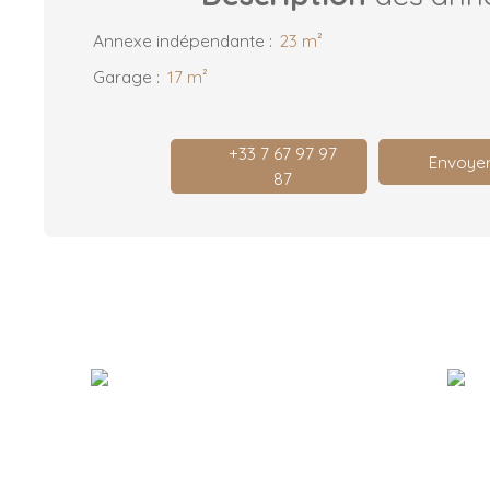
Annexe indépendante
:
23 m²
Garage
:
17 m²
+33 7 67 97 97
Envoyer
87