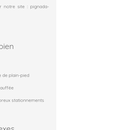
 notre site : pignada-
bien
 de plain-pied
hauffée
breux stationnements
exes