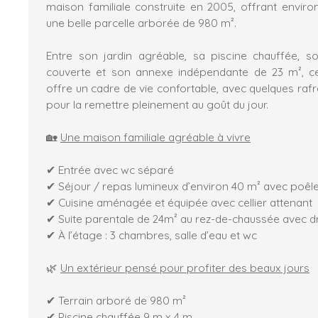
maison familiale construite en 2005, offrant environ
une belle parcelle arborée de 980 m².
Entre son jardin agréable, sa piscine chauffée, s
couverte et son annexe indépendante de 23 m², c
offre un cadre de vie confortable, avec quelques raf
pour la remettre pleinement au goût du jour.
🏡
Une maison familiale agréable à vivre
✔ Entrée avec wc séparé
✔ Séjour / repas lumineux d’environ 40 m² avec poêle
✔ Cuisine aménagée et équipée avec cellier attenant
✔ Suite parentale de 24m² au rez-de-chaussée avec dr
✔ À l’étage : 3 chambres, salle d’eau et wc
🌿
Un extérieur pensé pour profiter des beaux jours
✔ Terrain arboré de 980 m²
✔ Piscine chauffée 9 m x 4 m