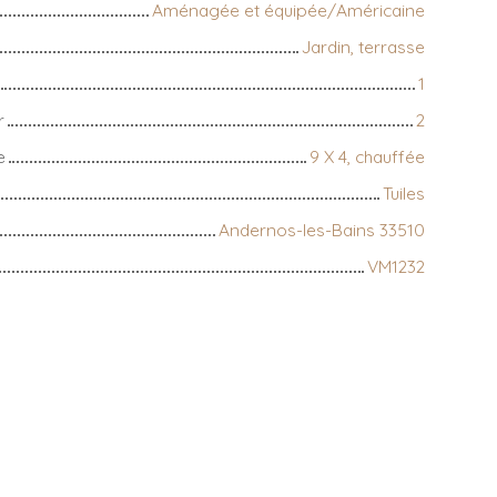
Aménagée et équipée/Américaine
Jardin, terrasse
1
r
2
e
9 X 4, chauffée
Tuiles
Andernos-les-Bains 33510
VM1232