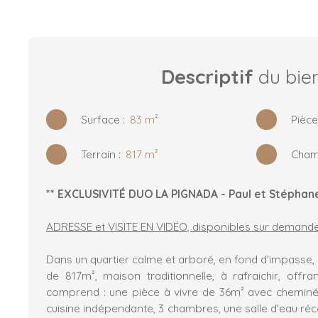
Descriptif
du bie
Surface
:
83
m²
Pièc
Terrain
:
817
m²
Cham
** EXCLUSIVITÉ DUO LA PIGNADA - Paul et Stéphane
ADRESSE et VISITE EN VIDÉO, disponibles sur demande
Dans un quartier calme et arboré, en fond d'impasse, s
de 817m², maison traditionnelle, à rafraichir, offra
comprend : une pièce à vivre de 36m² avec chemin
cuisine indépendante, 3 chambres, une salle d'eau ré