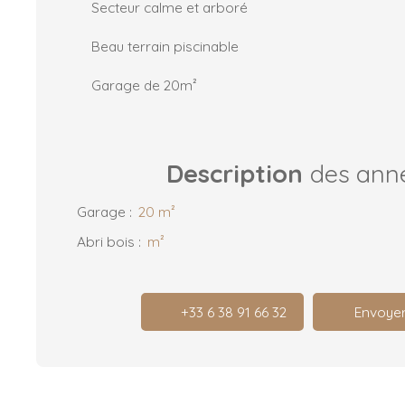
Secteur calme et arboré
Beau terrain piscinable
Garage de 20m²
Description
des ann
Garage
:
20 m²
Abri bois
:
m²
+33 6 38 91 66 32
Envoyer