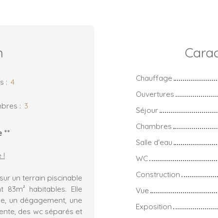
n
Carac
Chauffage
es
:
4
Ouvertures
bres
:
3
Séjour
Chambres
 **
Salle d'eau
 !
WC
Construction
ur un terrain piscinable
nt 83m² habitables. Elle
Vue
ée, un dégagement, une
Exposition
cente, des wc séparés et