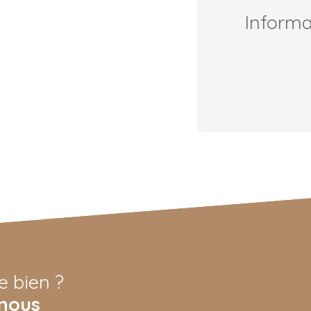
Inform
e bien ?
nous