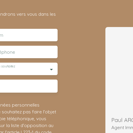
iendrons vers vous dans les
m
léphone
 souhaitez
nnées personnelles
ouhaitez pas faire l'objet
ie téléphonique, vous
Paul AR
r la liste d'opposition au
Agent Imm
 l'article L223-1 du code