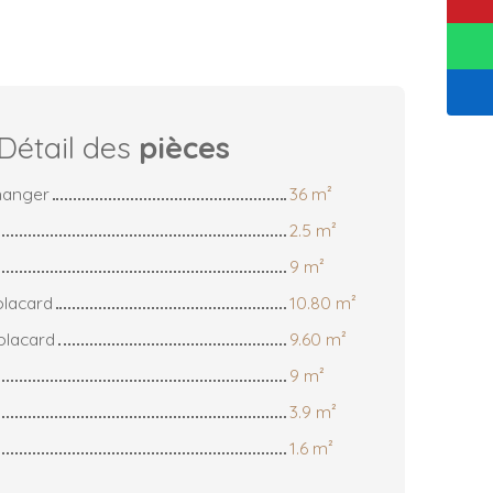
Détail des
pièces
 manger
36 m²
2.5 m²
9 m²
placard
10.80 m²
placard
9.60 m²
9 m²
3.9 m²
1.6 m²