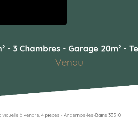
² - 3 Chambres - Garage 20m² - Te
Vendu
dividuelle à vendre, 4 pièces - Andernos-les-Bains 33510