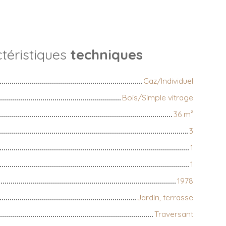
téristiques
techniques
Gaz/Individuel
Bois/Simple vitrage
36
m²
3
1
1
1978
Jardin, terrasse
Traversant