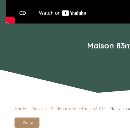
Maison 83m
Vente
Maison
Andernos-les-Bains 33510
Maison in
Retour