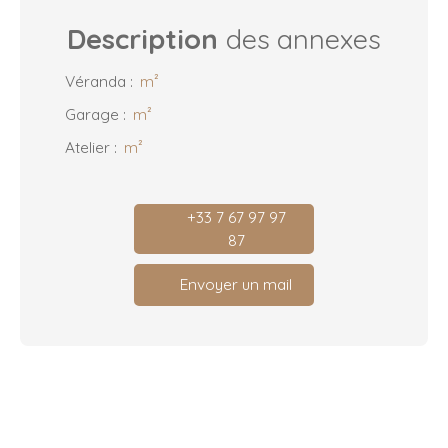
Description
des annexes
Véranda
:
m²
Garage
:
m²
Atelier
:
m²
+33 7 67 97 97
87
Envoyer un mail