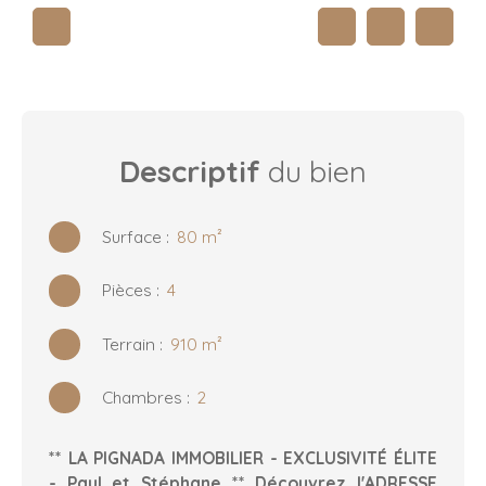
Descriptif
du bien
Surface
:
80
m²
Pièces
:
4
Terrain
:
910
m²
Chambres
:
2
** LA PIGNADA IMMOBILIER - EXCLUSIVITÉ ÉLITE
- Paul et Stéphane ** Découvrez l'ADRESSE