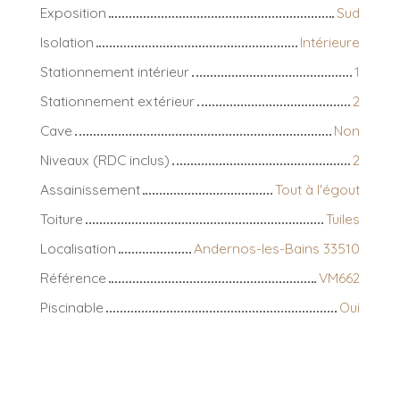
Exposition
Sud
Isolation
Intérieure
Stationnement intérieur
1
Stationnement extérieur
2
Cave
Non
Niveaux (RDC inclus)
2
Assainissement
Tout à l'égout
Toiture
Tuiles
Localisation
Andernos-les-Bains 33510
Référence
VM662
Piscinable
Oui