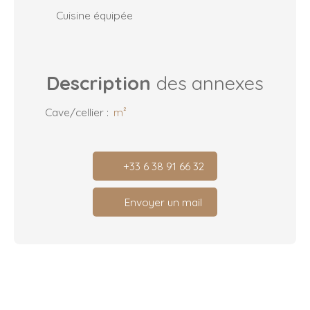
Cuisine équipée
Description
des annexes
Cave/cellier
:
m²
+33 6 38 91 66 32
Envoyer un mail