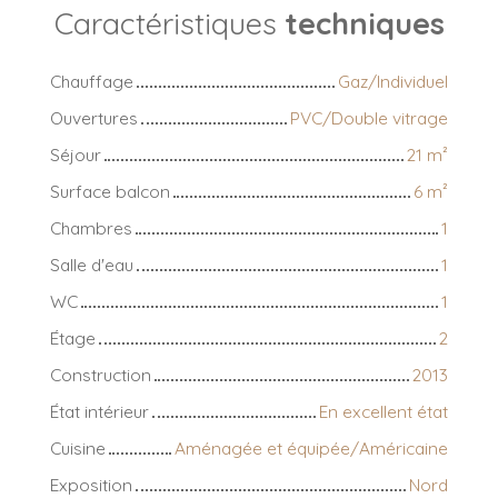
Caractéristiques
techniques
Chauffage
Gaz/Individuel
Ouvertures
PVC/Double vitrage
Séjour
21
m²
Surface balcon
6
m²
Chambres
1
Salle d'eau
1
WC
1
Étage
2
Construction
2013
État intérieur
En excellent état
Cuisine
Aménagée et équipée/Américaine
Exposition
Nord