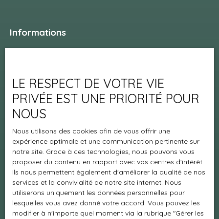
Informations
Nos honoraires
Mentions légales
LE RESPECT DE VOTRE VIE
Politique de confidentialité
PRIVÉE EST UNE PRIORITÉ POUR
Plan du site
NOUS
Nos partenaires
Nous utilisons des cookies afin de vous offrir une
Gérer les cookies
expérience optimale et une communication pertinente sur
Propulsé par
notre site. Grace à ces technologies, nous pouvons vous
proposer du contenu en rapport avec vos centres d'intérêt.
Ils nous permettent également d'améliorer la qualité de nos
services et la convivialité de notre site internet. Nous
utiliserons uniquement les données personnelles pour
lesquelles vous avez donné votre accord. Vous pouvez les
+33 5 57 70 36 43
modifier à n'importe quel moment via la rubrique ″Gérer les