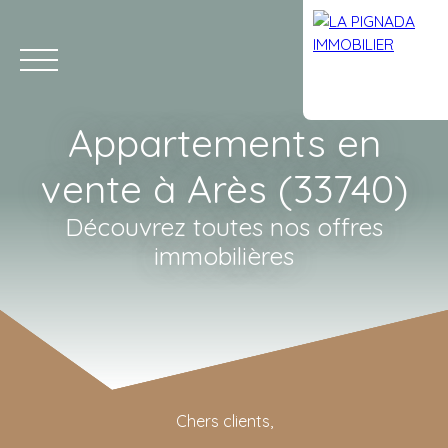
Appartements en
vente à Arès (33740)
Découvrez toutes nos offres
immobilières
ACCUEIL
L'AGENCE
ACHETER
ESTIMATION
VENDRE
A
PRÉ-ESTIMER VOTRE BIEN
Chers clients,