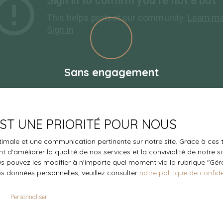
Sans engagement
 EST UNE PRIORITÉ POUR NOUS
optimale et une communication pertinente sur notre site. Grace à c
 d'améliorer la qualité de nos services et la convivialité de notre s
Profitez d’une
 pouvez les modifier à n'importe quel moment via la rubrique ″Gérer
domicile
os données personnelles, veuillez consulter
notre politique de confide
Personnaliser
Évidemment,
LA PIGNAD
immobilière à votre domic