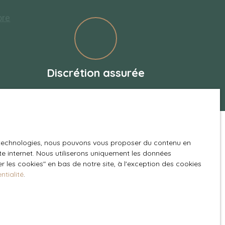
Discrétion assurée
es technologies, nous pouvons vous proposer du contenu en
ite internet. Nous utiliserons uniquement les données
 estimation immobilière à
 les cookies″ en bas de notre site, à l'exception des cookies
ntialité
.
A IMMOBILIER
réalise aussi votre évaluation
ile. Ainsi, nous analysons les différents critères