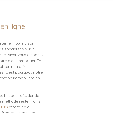
en ligne
partement ou maison
s spécialisés sur le
gne. Ainsi, vous disposez
otre bien immobilier. En
obtenir un prix
s. C’est pourquoi, notre
mation immobilière en
crédible pour décider de
tte méthode reste moins
3138)
effectuée à
 à votre disposition